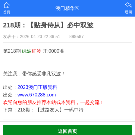
澳门精华区
首页
返回
218期：【贴身侍从】必中双波
发表于：2026-04-23 22:36:51
899587
第218期
绿
波
红
波
开:0000准
关注我，带你感受非凡双波！
出处：
2023澳门正版资料
出处：
www.670288.com
欢迎向您的朋友推荐本站或本资料，一起交流！
下篇：218期：【过路友人】一码中特
返回首页