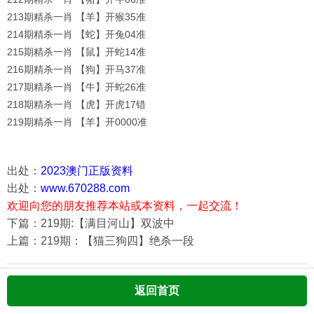
213期精杀一肖 【羊】开猴35准
214期精杀一肖 【蛇】开兔04准
215期精杀一肖 【鼠】开蛇14准
216期精杀一肖 【狗】开马37准
217期精杀一肖 【牛】开蛇26准
218期精杀一肖 【虎】开虎17错
219期精杀一肖 【羊】开0000准
出处：
2023澳门正版资料
出处：
www.670288.com
欢迎向您的朋友推荐本站或本资料，一起交流！
下篇：219期:【满目河山】双波中
上篇：219期：【猫三狗四】绝杀一段
返回首页