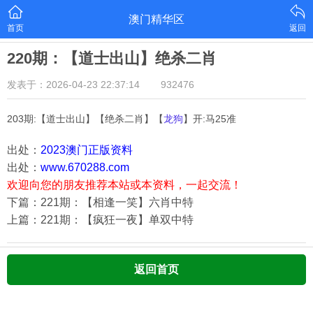
澳门精华区
首页
返回
220期：【道士出山】绝杀二肖
发表于：2026-04-23 22:37:14
932476
203期:【道士出山】【绝杀二肖】【
龙狗
】开:马25准
出处：
2023澳门正版资料
出处：
www.670288.com
欢迎向您的朋友推荐本站或本资料，一起交流！
下篇：221期：【相逢一笑】六肖中特
上篇：221期：【疯狂一夜】单双中特
返回首页