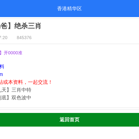
香港精华区
奶爸】绝杀三肖
:20
845376
】开0000准
资料
m
站或本资料，一起交流！
九天】三肖中特
到底】双色波中
返回首页