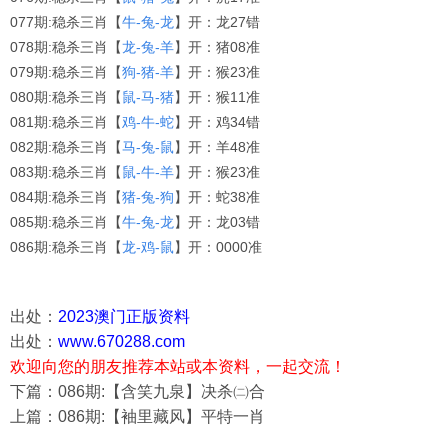
077期:稳杀三肖【
牛-兔-龙
】开：龙27错
078期:稳杀三肖【
龙-兔-羊
】开：猪08准
079期:稳杀三肖【
狗-猪-羊
】开：猴23准
080期:稳杀三肖【
鼠-马-猪
】开：猴11准
081期:稳杀三肖【
鸡-牛-蛇
】开：鸡34错
082期:稳杀三肖【
马-兔-鼠
】开：羊48准
083期:稳杀三肖【
鼠-牛-羊
】开：猴23准
084期:稳杀三肖【
猪-兔-狗
】开：蛇38准
085期:稳杀三肖【
牛-兔-龙
】开：龙03错
086期:稳杀三肖【
龙-鸡-鼠
】开：0000准
出处：
2023澳门正版资料
出处：
www.670288.com
欢迎向您的朋友推荐本站或本资料，一起交流！
下篇：086期:【含笑九泉】决杀㈡合
上篇：086期:【袖里藏风】平特一肖