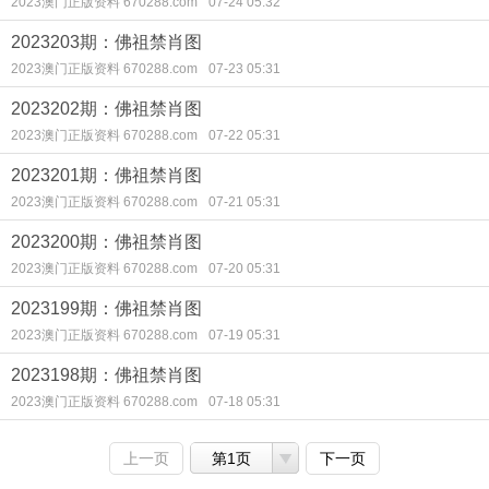
2023澳门正版资料 670288.com
07-24 05:32
2023203期：佛祖禁肖图
2023澳门正版资料 670288.com
07-23 05:31
2023202期：佛祖禁肖图
2023澳门正版资料 670288.com
07-22 05:31
2023201期：佛祖禁肖图
2023澳门正版资料 670288.com
07-21 05:31
2023200期：佛祖禁肖图
2023澳门正版资料 670288.com
07-20 05:31
2023199期：佛祖禁肖图
2023澳门正版资料 670288.com
07-19 05:31
2023198期：佛祖禁肖图
2023澳门正版资料 670288.com
07-18 05:31
上一页
第1页
下一页