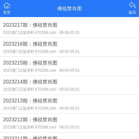
佛祖禁肖图
首页
返回
2023217期：佛祖禁肖图
2023澳门正版资料 670288.com
08-06 05:31
2023216期：佛祖禁肖图
2023澳门正版资料 670288.com
08-05 05:31
2023215期：佛祖禁肖图
2023澳门正版资料 670288.com
08-04 05:31
2023214期：佛祖禁肖图
2023澳门正版资料 670288.com
08-03 05:31
2023213期：佛祖禁肖图
2023澳门正版资料 670288.com
08-02 05:31
2023212期：佛祖禁肖图
2023澳门正版资料 670288.com
08-01 05:31
2023211期：佛祖禁肖图