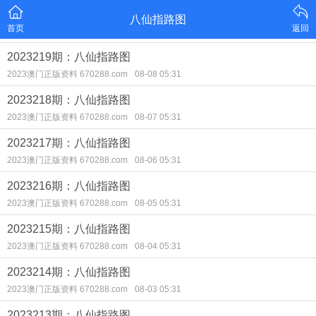
八仙指路图
首页
返回
2023219期：八仙指路图
2023澳门正版资料 670288.com
08-08 05:31
2023218期：八仙指路图
2023澳门正版资料 670288.com
08-07 05:31
2023217期：八仙指路图
2023澳门正版资料 670288.com
08-06 05:31
2023216期：八仙指路图
2023澳门正版资料 670288.com
08-05 05:31
2023215期：八仙指路图
2023澳门正版资料 670288.com
08-04 05:31
2023214期：八仙指路图
2023澳门正版资料 670288.com
08-03 05:31
2023213期：八仙指路图