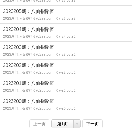
2023澳门正版资料 670288.com
07-26 05:33
2023205期：八仙指路图
2023澳门正版资料 670288.com
07-26 05:33
2023204期：八仙指路图
2023澳门正版资料 670288.com
07-24 05:32
2023203期：八仙指路图
2023澳门正版资料 670288.com
07-23 05:31
2023202期：八仙指路图
2023澳门正版资料 670288.com
07-22 05:31
2023201期：八仙指路图
2023澳门正版资料 670288.com
07-21 05:31
2023200期：八仙指路图
2023澳门正版资料 670288.com
07-20 05:31
上一页
第1页
下一页