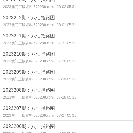
2023澳门正版资料 670288.com
08-02 05:31
2023212期：八仙指路图
2023澳门正版资料 670288.com
08-01 05:31
2023211期：八仙指路图
2023澳门正版资料 670288.com
07-31 05:31
2023210期：八仙指路图
2023澳门正版资料 670288.com
07-30 05:31
2023209期：八仙指路图
2023澳门正版资料 670288.com
07-29 05:31
2023208期：八仙指路图
2023澳门正版资料 670288.com
07-28 05:31
2023207期：八仙指路图
2023澳门正版资料 670288.com
07-27 05:31
2023206期：八仙指路图