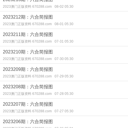
2023澳门正版资料 670288.com
08-02 05:30
2023212期：六合简报图
2023澳门正版资料 670288.com
08-01 05:30
2023211期：六合简报图
2023澳门正版资料 670288.com
07-31 05:30
2023210期：六合简报图
2023澳门正版资料 670288.com
07-30 05:30
2023209期：六合简报图
2023澳门正版资料 670288.com
07-29 05:30
2023208期：六合简报图
2023澳门正版资料 670288.com
07-28 05:30
2023207期：六合简报图
2023澳门正版资料 670288.com
07-27 05:30
2023206期：六合简报图