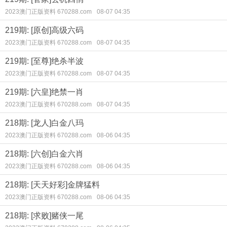
2023澳门正版资料 670288.com
08-07 04:35
219期: [原创]高级六码
2023澳门正版资料 670288.com
08-07 04:35
219期: [至尊]绝杀半波
2023澳门正版资料 670288.com
08-07 04:35
219期: [六皇]绝禁一肖
2023澳门正版资料 670288.com
08-07 04:35
218期: [龙人]白金八玛
2023澳门正版资料 670288.com
08-06 04:35
218期: [六创]白金六肖
2023澳门正版资料 670288.com
08-06 04:35
218期: [天天好彩]金牌猛料
2023澳门正版资料 670288.com
08-06 04:35
218期: [求败]赌侠一尾