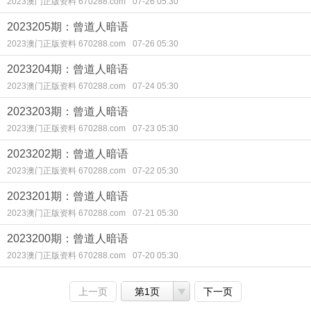
2023澳门正版资料 670288.com
07-26 05:30
2023205期：曾道人暗语
2023澳门正版资料 670288.com
07-26 05:30
2023204期：曾道人暗语
2023澳门正版资料 670288.com
07-24 05:30
2023203期：曾道人暗语
2023澳门正版资料 670288.com
07-23 05:30
2023202期：曾道人暗语
2023澳门正版资料 670288.com
07-22 05:30
2023201期：曾道人暗语
2023澳门正版资料 670288.com
07-21 05:30
2023200期：曾道人暗语
2023澳门正版资料 670288.com
07-20 05:30
上一页
第1页
下一页