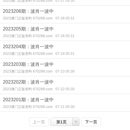
2023澳门正版资料 670288.com
07-27 05:30
2023206期：波肖一波中
2023澳门正版资料 670288.com
07-26 05:31
2023205期：波肖一波中
2023澳门正版资料 670288.com
07-26 05:31
2023204期：波肖一波中
2023澳门正版资料 670288.com
07-24 05:31
2023203期：波肖一波中
2023澳门正版资料 670288.com
07-23 05:30
2023202期：波肖一波中
2023澳门正版资料 670288.com
07-22 05:30
2023201期：波肖一波中
2023澳门正版资料 670288.com
07-21 05:30
上一页
第1页
下一页