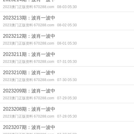
2023澳门正版资料 670288.com
08-03 05:30
2023213期：波肖一波中
2023澳门正版资料 670288.com
08-02 05:30
2023212期：波肖一波中
2023澳门正版资料 670288.com
08-01 05:30
2023211期：波肖一波中
2023澳门正版资料 670288.com
07-31 05:30
2023210期：波肖一波中
2023澳门正版资料 670288.com
07-30 05:30
2023209期：波肖一波中
2023澳门正版资料 670288.com
07-29 05:30
2023208期：波肖一波中
2023澳门正版资料 670288.com
07-28 05:30
2023207期：波肖一波中