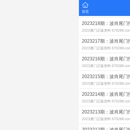
首页
2023218期：波肖尾门
2023澳门正版资料 670288.co
2023217期：波肖尾门
2023澳门正版资料 670288.co
2023216期：波肖尾门
2023澳门正版资料 670288.co
2023215期：波肖尾门
2023澳门正版资料 670288.co
2023214期：波肖尾门
2023澳门正版资料 670288.co
2023213期：波肖尾门
2023澳门正版资料 670288.co
2023212期：波肖尾门