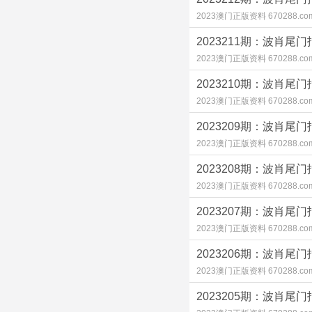
2023澳门正版资料 670288.co
2023211期：波肖尾门
2023澳门正版资料 670288.co
2023210期：波肖尾门
2023澳门正版资料 670288.co
2023209期：波肖尾门
2023澳门正版资料 670288.co
2023208期：波肖尾门
2023澳门正版资料 670288.co
2023207期：波肖尾门
2023澳门正版资料 670288.co
2023206期：波肖尾门
2023澳门正版资料 670288.co
2023205期：波肖尾门