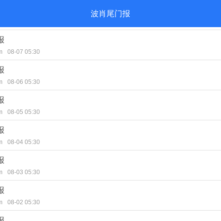
波肖尾门报
报
m
08-07 05:30
报
m
08-06 05:30
报
m
08-05 05:30
报
m
08-04 05:30
报
m
08-03 05:30
报
m
08-02 05:30
报