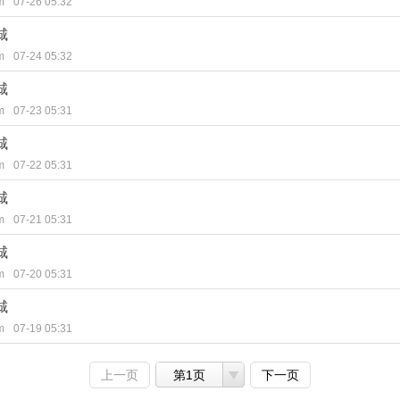
m
07-26 05:32
城
m
07-24 05:32
城
m
07-23 05:31
城
m
07-22 05:31
城
m
07-21 05:31
城
m
07-20 05:31
城
m
07-19 05:31
上一页
第1页
下一页