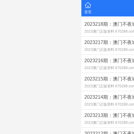
首页
2023218期：澳门不夜
2023澳门正版资料 670288.co
2023217期：澳门不夜
2023澳门正版资料 670288.co
2023216期：澳门不夜
2023澳门正版资料 670288.co
2023215期：澳门不夜
2023澳门正版资料 670288.co
2023214期：澳门不夜
2023澳门正版资料 670288.co
2023213期：澳门不夜
2023澳门正版资料 670288.co
2023212期：澳门不夜