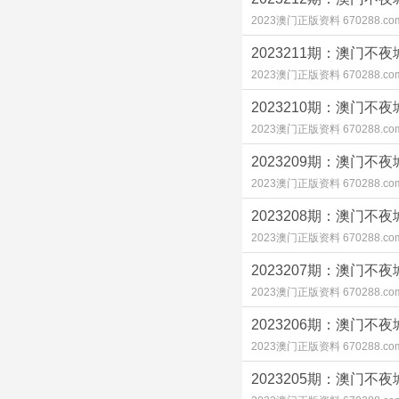
2023澳门正版资料 670288.co
2023211期：澳门不夜
2023澳门正版资料 670288.co
2023210期：澳门不夜
2023澳门正版资料 670288.co
2023209期：澳门不夜
2023澳门正版资料 670288.co
2023208期：澳门不夜
2023澳门正版资料 670288.co
2023207期：澳门不夜
2023澳门正版资料 670288.co
2023206期：澳门不夜
2023澳门正版资料 670288.co
2023205期：澳门不夜