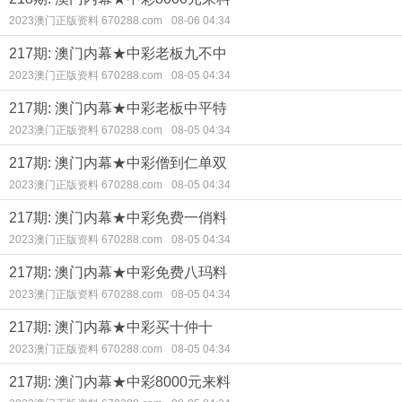
2023澳门正版资料 670288.com
08-06 04:34
217期: 澳门内幕★中彩老板九不中
2023澳门正版资料 670288.com
08-05 04:34
217期: 澳门内幕★中彩老板中平特
2023澳门正版资料 670288.com
08-05 04:34
217期: 澳门内幕★中彩僧到仁单双
2023澳门正版资料 670288.com
08-05 04:34
217期: 澳门内幕★中彩免费一俏料
2023澳门正版资料 670288.com
08-05 04:34
217期: 澳门内幕★中彩免费八玛料
2023澳门正版资料 670288.com
08-05 04:34
217期: 澳门内幕★中彩买十仲十
2023澳门正版资料 670288.com
08-05 04:34
217期: 澳门内幕★中彩8000元来料