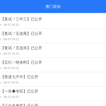
澳门原创
创-【复试↗三中三】已公开
m
08-07 04:31
创-【复试↗五连尾】已公开
m
08-07 04:31
创-【复试↗五连肖】已公开
m
08-07 04:31
创-【五行↗绝杀料】已公开
m
08-07 04:31
创-【曾道七不中】已公开
m
08-07 04:31
创-【一肖◆专区】已公开
m
08-07 04:31
创-【三个半单双】已公开