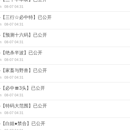
m
08-07 04:31
创-【三行☆必中特】已公开
m
08-07 04:31
创-【预测十六码】已公开
m
08-07 04:31
创-【绝杀半波】已公开
m
08-07 04:31
创-【家畜与野兽】已公开
m
08-07 04:31
创-【必中〓3头】已公开
m
08-07 04:31
创-【特码大范围】已公开
m
08-07 04:31
创-【白姐●禁合】已公开