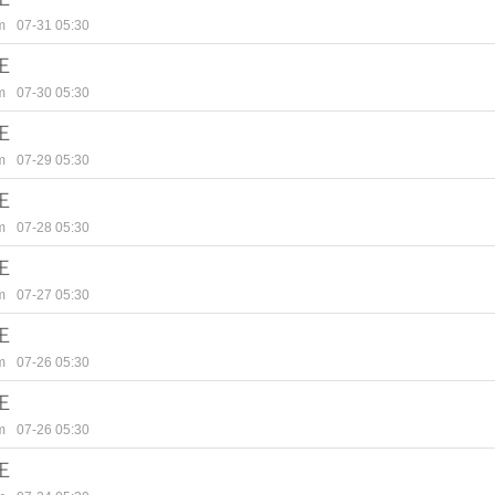
m
07-31 05:30
王
m
07-30 05:30
王
m
07-29 05:30
王
m
07-28 05:30
王
m
07-27 05:30
王
m
07-26 05:30
王
m
07-26 05:30
王