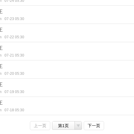
m
07-24 05:30
王
m
07-23 05:30
王
m
07-22 05:30
王
m
07-21 05:30
王
m
07-20 05:30
王
m
07-19 05:30
王
m
07-18 05:30
上一页
第1页
下一页