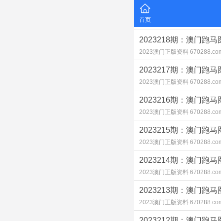
首页
2023218期：澳门跑马
2023澳门正版资料 670288.co
2023217期：澳门跑马
2023澳门正版资料 670288.co
2023216期：澳门跑马
2023澳门正版资料 670288.co
2023215期：澳门跑马
2023澳门正版资料 670288.co
2023214期：澳门跑马
2023澳门正版资料 670288.co
2023213期：澳门跑马
2023澳门正版资料 670288.co
2023212期：澳门跑马