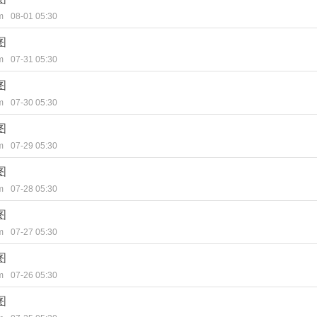
m
08-01 05:30
图
m
07-31 05:30
图
m
07-30 05:30
图
m
07-29 05:30
图
m
07-28 05:30
图
m
07-27 05:30
图
m
07-26 05:30
图