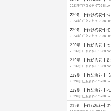
2023澳门正版资料 670288.co
220期: ┣竹影梅花┫
2023澳门正版资料 670288.co
220期: ┣竹影梅花┫
2023澳门正版资料 670288.co
220期: ┣竹影梅花┫
2023澳门正版资料 670288.co
219期: ┣竹影梅花┫
2023澳门正版资料 670288.co
219期: ┣竹影梅花
2023澳门正版资料 670288.co
219期: ┣竹影梅花┫
2023澳门正版资料 670288.co
219期: ┣竹影梅花┫