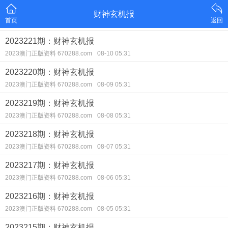
财神玄机报
首页
返回
2023221期：财神玄机报
2023澳门正版资料 670288.com
08-10 05:31
2023220期：财神玄机报
2023澳门正版资料 670288.com
08-09 05:31
2023219期：财神玄机报
2023澳门正版资料 670288.com
08-08 05:31
2023218期：财神玄机报
2023澳门正版资料 670288.com
08-07 05:31
2023217期：财神玄机报
2023澳门正版资料 670288.com
08-06 05:31
2023216期：财神玄机报
2023澳门正版资料 670288.com
08-05 05:31
2023215期：财神玄机报