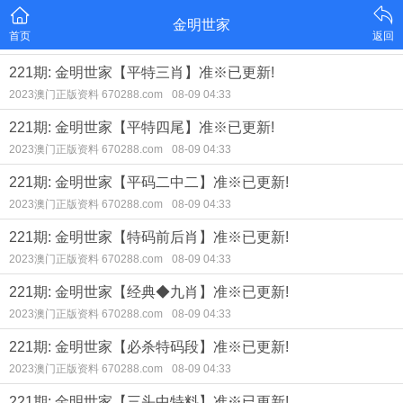
金明世家
首页
返回
221期: 金明世家【平特三肖】准※已更新!
2023澳门正版资料 670288.com
08-09 04:33
221期: 金明世家【平特四尾】准※已更新!
2023澳门正版资料 670288.com
08-09 04:33
221期: 金明世家【平码二中二】准※已更新!
2023澳门正版资料 670288.com
08-09 04:33
221期: 金明世家【特码前后肖】准※已更新!
2023澳门正版资料 670288.com
08-09 04:33
221期: 金明世家【经典◆九肖】准※已更新!
2023澳门正版资料 670288.com
08-09 04:33
221期: 金明世家【必杀特码段】准※已更新!
2023澳门正版资料 670288.com
08-09 04:33
221期: 金明世家【三头中特料】准※已更新!