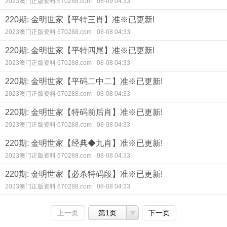
2023澳门正版资料 670288.com
08-09 04:33
220期: 金明世家【平特三肖】准※已更新!
2023澳门正版资料 670288.com
08-08 04:33
220期: 金明世家【平特四尾】准※已更新!
2023澳门正版资料 670288.com
08-08 04:33
220期: 金明世家【平码二中二】准※已更新!
2023澳门正版资料 670288.com
08-08 04:33
220期: 金明世家【特码前后肖】准※已更新!
2023澳门正版资料 670288.com
08-08 04:33
220期: 金明世家【经典◆九肖】准※已更新!
2023澳门正版资料 670288.com
08-08 04:33
220期: 金明世家【必杀特码段】准※已更新!
2023澳门正版资料 670288.com
08-08 04:33
上一页
第1页
下一页