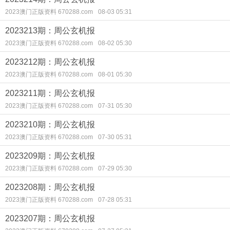
2023澳门正版资料 670288.com
08-03 05:31
2023213期：周公玄机报
2023澳门正版资料 670288.com
08-02 05:30
2023212期：周公玄机报
2023澳门正版资料 670288.com
08-01 05:30
2023211期：周公玄机报
2023澳门正版资料 670288.com
07-31 05:30
2023210期：周公玄机报
2023澳门正版资料 670288.com
07-30 05:31
2023209期：周公玄机报
2023澳门正版资料 670288.com
07-29 05:30
2023208期：周公玄机报
2023澳门正版资料 670288.com
07-28 05:31
2023207期：周公玄机报