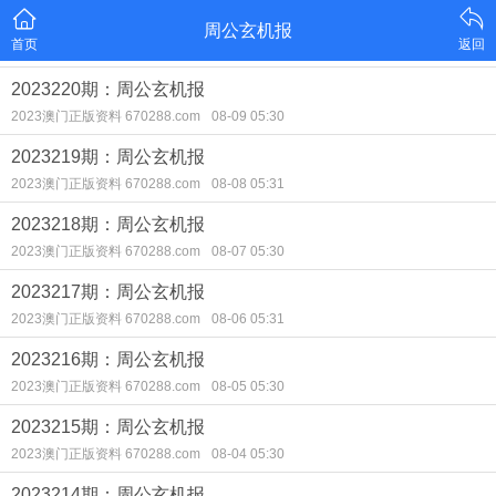
周公玄机报
首页
返回
2023220期：周公玄机报
2023澳门正版资料 670288.com
08-09 05:30
2023219期：周公玄机报
2023澳门正版资料 670288.com
08-08 05:31
2023218期：周公玄机报
2023澳门正版资料 670288.com
08-07 05:30
2023217期：周公玄机报
2023澳门正版资料 670288.com
08-06 05:31
2023216期：周公玄机报
2023澳门正版资料 670288.com
08-05 05:30
2023215期：周公玄机报
2023澳门正版资料 670288.com
08-04 05:30
2023214期：周公玄机报