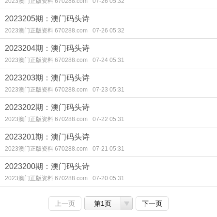
2023澳门正版资料 670288.com
07-26 05:32
2023205期：澳门码头诗
2023澳门正版资料 670288.com
07-26 05:32
2023204期：澳门码头诗
2023澳门正版资料 670288.com
07-24 05:31
2023203期：澳门码头诗
2023澳门正版资料 670288.com
07-23 05:31
2023202期：澳门码头诗
2023澳门正版资料 670288.com
07-22 05:31
2023201期：澳门码头诗
2023澳门正版资料 670288.com
07-21 05:31
2023200期：澳门码头诗
2023澳门正版资料 670288.com
07-20 05:31
上一页
第1页
下一页